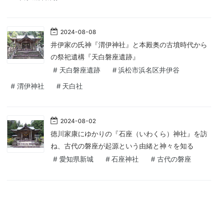
2024
-
08
-
08
井伊家の氏神『渭伊神社』と本殿奥の古墳時代から
の祭祀遺構『天白磐座遺跡』
#
天白磐座遺跡
#
浜松市浜名区井伊谷
#
渭伊神社
#
天白社
2024
-
08
-
02
徳川家康にゆかりの『石座（いわくら）神社』を訪
ね、古代の磐座が起源という由緒と神々を知る
#
愛知県新城
#
石座神社
#
古代の磐座