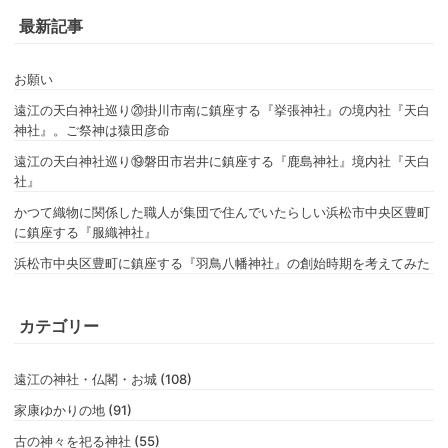
最新記事
お願い
遠江の天白神社巡り⑳掛川市南に鎮座する『挙張神社』の境内社『天白
神社』。ご祭神は猿田彦命
遠江の天白神社巡り⑲磐田市岩井に鎮座する『鹿島神社』境内社『天白
社』
かつて織物に関係した職人が集団で住んでいたらしい浜松市中央区豊町
に鎮座する『服織神社』
浜松市中央区豊町に鎮座する『羽鳥八幡神社』の創始時期を考えてみた
カテゴリー
遠江の神社・仏閣・お城 (108)
家康ゆかりの地 (91)
古の神々を祀る神社 (55)