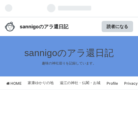
sannigoのアラ還日記
読者になる
sannigoのアラ還日記
趣味の神社巡りを記録しています。
家康ゆかりの地
遠江の神社・仏閣・お城
HOME
Profile
Privacy