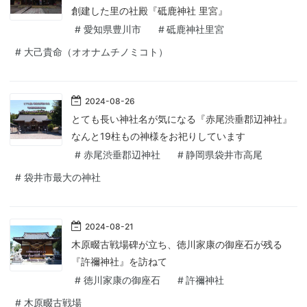
創建した里の社殿『砥鹿神社 里宮』
#
愛知県豊川市
#
砥鹿神社里宮
#
大己貴命（オオナムチノミコト）
2024
-
08
-
26
とても長い神社名が気になる『赤尾渋垂郡辺神社』
なんと19柱もの神様をお祀りしています
#
赤尾渋垂郡辺神社
#
静岡県袋井市高尾
#
袋井市最大の神社
2024
-
08
-
21
木原畷古戦場碑が立ち、徳川家康の御座石が残る
『許禰神社』を訪ねて
#
徳川家康の御座石
#
許禰神社
#
木原畷古戦場